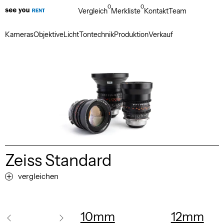
0
0
Vergleich
Merkliste
Kontakt
Team
Kameras
Objektive
Licht
Tontechnik
Produktion
Verkauf
Zeiss Standard
vergleichen
10mm
12mm