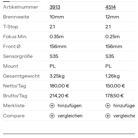
Ar­ti­kel­num­mer
3913
4514
Brenn­wei­te
10mm
12mm
T-Stop
2.1
2.1
Fo­kus Min.
0.35m
0.25m
Front Ø
156mm
156mm
Sen­sor­grö­ße
S35
S35
Mount
PL
PL
Ge­samt­ge­wicht
3.25kg
1.26kg
Net­to/Tag
180,00 €
150,00 €
Brut­to/Tag
214,20 €
178,50 €
Merkliste
hinzufügen
hinzufügen
Compare
vergleichen
vergleiche