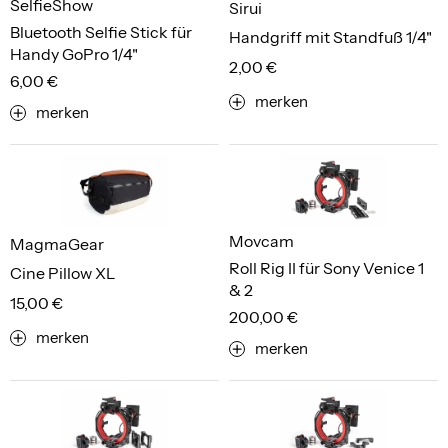
SelfieShow
Sirui
Bluetooth Selfie Stick für
Handgriff mit Standfuß 1/4"
Handy GoPro 1/4"
2,00 €
6,00 €
merken
merken
Movcam
MagmaGear
Roll Rig II für Sony Venice 1
Cine Pillow XL
& 2
15,00 €
200,00 €
merken
merken