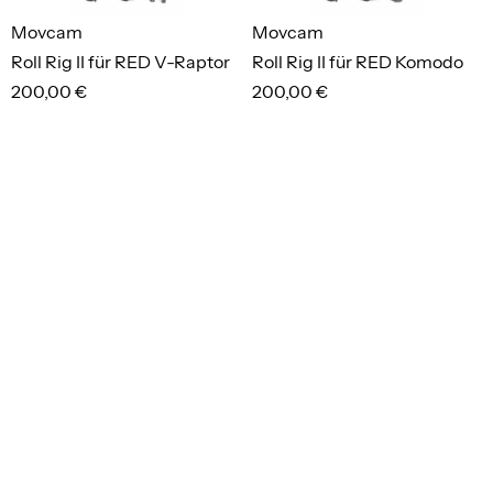
Movcam
Movcam
Roll Rig II für RED V-Raptor
Roll Rig II für RED Komodo
200,00 €
200,00 €
merken
merken
Kopp
Manfrotto
PRCD-K
087NW Wind Up
6,00 €
15,00 €
merken
merken