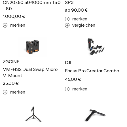
CN20x50 50-1000mm T5.0
SP3
- 8.9
ab 90,00 €
1.000,00 €
merken
merken
vergleichen
ZGCINE
DJI
VM-HS2 Dual Swap Micro
Focus Pro Creator Combo
V-Mount
45,00 €
25,00 €
merken
merken