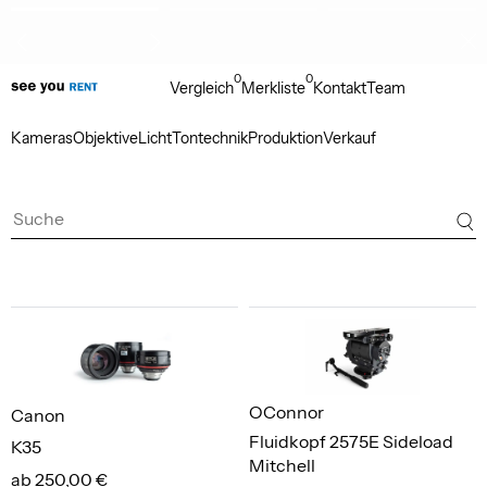
0
0
Vergleich
Merkliste
Kontakt
Team
Kameras
Objektive
Licht
Tontechnik
Produktion
Verkauf
OConnor
Canon
Fluidkopf 2575E Sideload
K35
Mitchell
ab 250,00 €