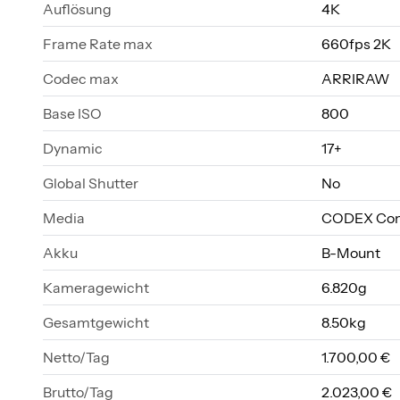
Auflösung
4K
Frame Rate max
660fps 2K
Codec max
ARRIRAW
Base ISO
800
Dynamic
17+
Global Shutter
No
Media
CODEX Com
Akku
B-Mount
Kameragewicht
6.820g
Gesamtgewicht
8.50kg
Netto/Tag
1.700,00 €
Brutto/Tag
2.023,00 €