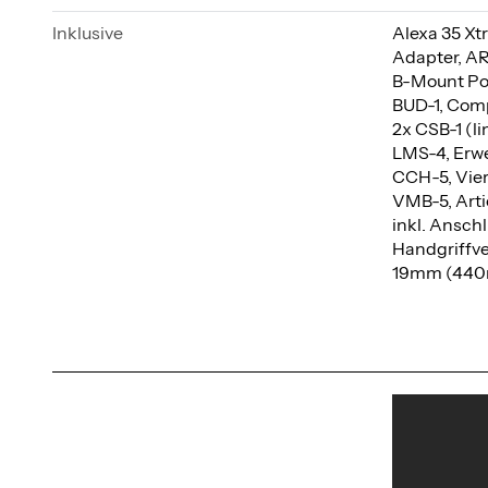
Inklusive
Alexa 35 X
Adapter, AR
B-Mount Pow
BUD-1, Com
2x CSB-1 (l
LMS-4, Erwe
CCH-5, Vie
VMB-5, Arti
inkl. Ansch
Handgriffve
19mm (440m