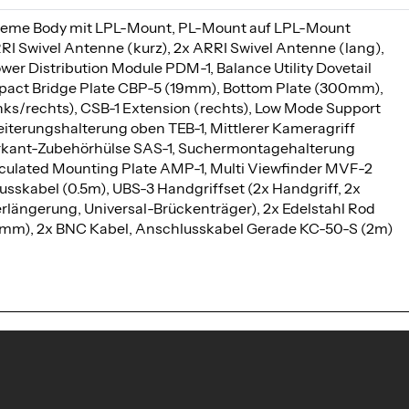
treme Body mit LPL-Mount, PL-Mount auf LPL-Mount
RI Swivel Antenne (kurz), 2x ARRI Swivel Antenne (lang),
er Distribution Module PDM-1, Balance Utility Dovetail
pact Bridge Plate CBP-5 (19mm), Bottom Plate (300mm),
inks/rechts), CSB-1 Extension (rechts), Low Mode Support
iterungshalterung oben TEB-1, Mittlerer Kameragriff
rkant-Zubehörhülse SAS-1, Suchermontagehalterung
culated Mounting Plate AMP-1, Multi Viewfinder MVF-2
lusskabel (0.5m), UBS-3 Handgriffset (2x Handgriff, 2x
rlängerung, Universal-Brückenträger), 2x Edelstahl Rod
m), 2x BNC Kabel, Anschlusskabel Gerade KC-50-S (2m)