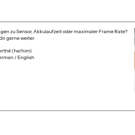
agen zu Sensor, Akkulaufzeit oder maximaler Frame Rate?
dir gerne weiter.
rthé (he/him)
erman / English