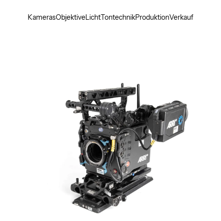
Kameras
Objektive
Licht
Tontechnik
Produktion
Verkauf