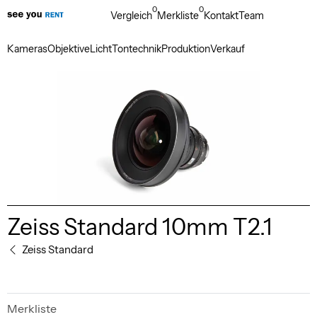
0
0
Vergleich
Merkliste
Kontakt
Team
Kameras
Objektive
Licht
Tontechnik
Produktion
Verkauf
Zeiss Standard 10mm T2.1
Zeiss Standard
Merkliste