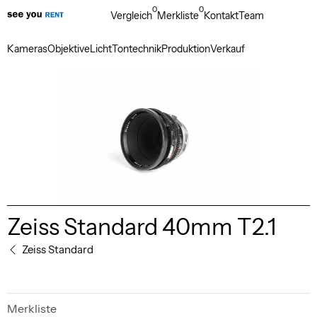
0
0
Vergleich
Merkliste
Kontakt
Team
Kameras
Objektive
Licht
Tontechnik
Produktion
Verkauf
Zeiss Standard 40mm T2.1
Zeiss Standard
Merkliste