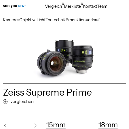
0
0
Vergleich
Merkliste
Kontakt
Team
Kameras
Objektive
Licht
Tontechnik
Produktion
Verkauf
Zeiss Supreme Prime
vergleichen
15mm
18mm