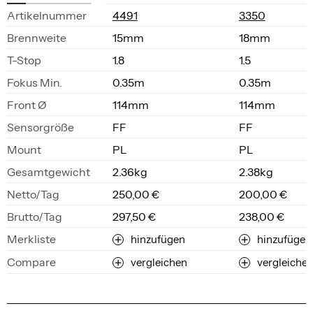
Ar­ti­kel­num­mer
4491
3350
Brenn­wei­te
15mm
18mm
T-Stop
1.8
1.5
Fo­kus Min.
0.35m
0.35m
Front Ø
114mm
114mm
Sen­sor­grö­ße
FF
FF
Mount
PL
PL
Ge­samt­ge­wicht
2.36kg
2.38kg
Net­to/Tag
250,00 €
200,00 €
Brut­to/Tag
297,50 €
238,00 €
Merkliste
hinzufügen
hinzufügen
Compare
vergleichen
vergleiche