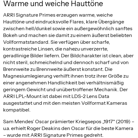
Warme und weiche Hauttöne
ARRI Signature Primes erzeugen warme, weiche
Hauttöne und eindrucksvolle Flares, klare Übergänge
zwischen hell/dunkel sowie ein außergewöhnlich sanftes
Bokeh und machen sie damit zu einem äußerst beliebten
Vollformatstandard. Sie verfügen über scharfe,
kontrastreiche Linsen, die nahezu unverzerrte,
geradlinige Bilder liefern. Der Bildcharakter ist clean, aber
nicht steril, schmeichelnd und dennoch scharf und von
Brennweite zu Brennweite äußerst konstant. Die
Magnesiumlegierung verhilft ihnen trotz ihrer Größe zu
einer angenehmen Handlichkeit bei verhältnismäßig
geringem Gewicht und unübertroffener Mechanik. Der
ARRI LPL-Mount ist dabei mit LDS-2 Lens Data
ausgestattet und mit den meisten Vollformat Kameras
kompatibel.
Sam Mendes’ Oscar prämierter Kriegsepos „1917" (2019) –
u.a. erhielt Roger Deakins den Oscar für die beste Kamera
– wurde mit ARRI Signature Primes gedreht.