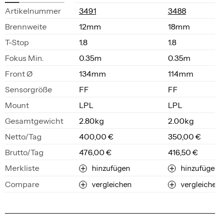
Ar­ti­kel­num­mer
3491
3488
Brenn­wei­te
12mm
18mm
T-Stop
1.8
1.8
Fo­kus Min.
0.35m
0.35m
Front Ø
134mm
114mm
Sen­sor­grö­ße
FF
FF
Mount
LPL
LPL
Ge­samt­ge­wicht
2.80kg
2.00kg
Net­to/Tag
400,00 €
350,00 €
Brut­to/Tag
476,00 €
416,50 €
Merkliste
hinzufügen
hinzufügen
Compare
vergleichen
vergleiche