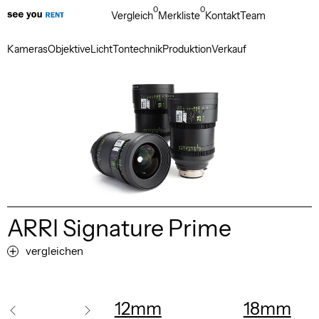
0
0
Vergleich
Merkliste
Kontakt
Team
Kameras
Objektive
Licht
Tontechnik
Produktion
Verkauf
ARRI Signature Prime
vergleichen
12mm
18mm