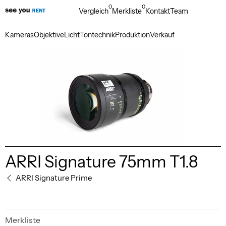
0
0
Vergleich
Merkliste
Kontakt
Team
Kameras
Objektive
Licht
Tontechnik
Produktion
Verkauf
ARRI Signature 75mm T1.8
ARRI Signature Prime
Merkliste