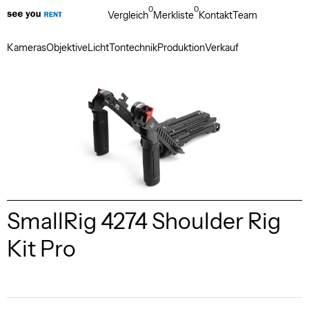
0
0
Vergleich
Merkliste
Kontakt
Team
Kameras
Objektive
Licht
Tontechnik
Produktion
Verkauf
SmallRig 4274 Shoulder Rig
Kit Pro