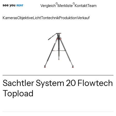
0
0
Vergleich
Merkliste
Kontakt
Team
Kameras
Objektive
Licht
Tontechnik
Produktion
Verkauf
Sachtler System 20 Flowtech
Topload