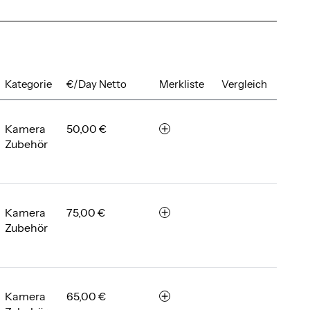
Kategorie
€/Day Netto
Merkliste
Vergleich
Kamera
50,00 €
m
Zubehör
e
r
k
e
n
Kamera
75,00 €
m
Zubehör
e
r
k
e
n
Kamera
65,00 €
m