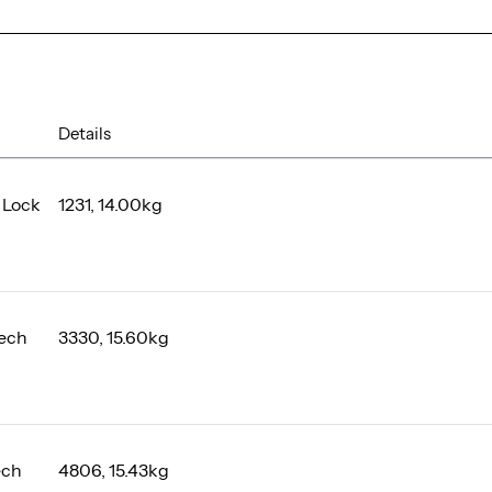
Details
 Lock
1231, 14.00kg
ech
3330, 15.60kg
ech
4806, 15.43kg