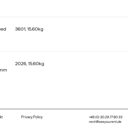
eed
3601, 15.60kg
2026, 15.60kg
0mm
kt
Privacy Policy
+49 (0) 30 29 77 80 33
rent@seeyourent.de