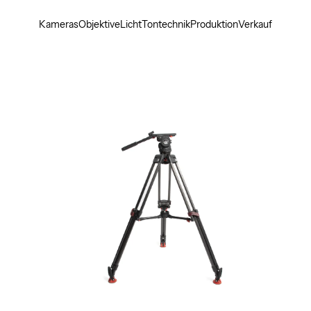
Kameras
Objektive
Licht
Tontechnik
Produktion
Verkauf