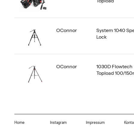
Topload
OConnor
System 1040 Sp
Lock
OConnor
1030D Flowtech
Topload 100/15
Home
Instagram
Impressum
Konta