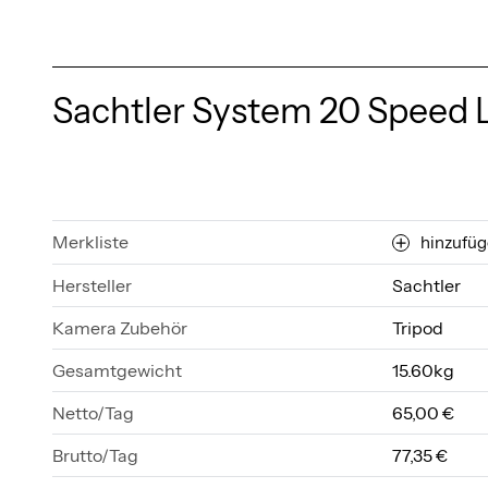
Sachtler System 20 Speed
Merkliste
hinzufü
Hersteller
Sachtler
Kamera Zubehör
Tripod
Gesamtgewicht
15.60kg
Netto/Tag
65,00 €
Brutto/Tag
77,35 €