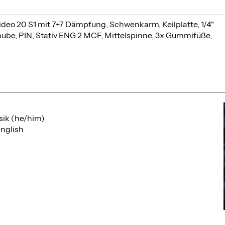
ideo 20 S1 mit 7+7 Dämpfung, Schwenkarm, Keilplatte, 1/4"
aube, PIN, Stativ ENG 2 MCF, Mittelspinne, 3x Gummifüße,
sik (he/him)
nglish