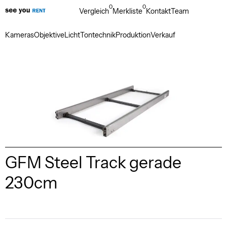
0
0
Vergleich
Merkliste
Kontakt
Team
Kameras
Objektive
Licht
Tontechnik
Produktion
Verkauf
GFM Steel Track gerade
230cm