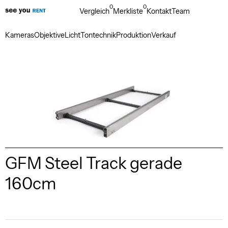
0
0
Vergleich
Merkliste
Kontakt
Team
Kameras
Objektive
Licht
Tontechnik
Produktion
Verkauf
GFM Steel Track gerade
160cm