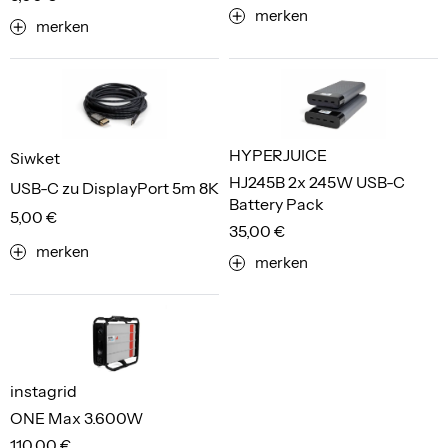
merken
merken
HYPERJUICE
Siwket
HJ245B 2x 245W USB-C
USB-C zu DisplayPort 5m 8K
Battery Pack
5,00 €
35,00 €
merken
merken
instagrid
ONE Max 3.600W
110,00 €