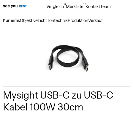
0
0
Vergleich
Merkliste
Kontakt
Team
Kameras
Objektive
Licht
Tontechnik
Produktion
Verkauf
Mysight USB-C zu USB-C
Kabel 100W 30cm