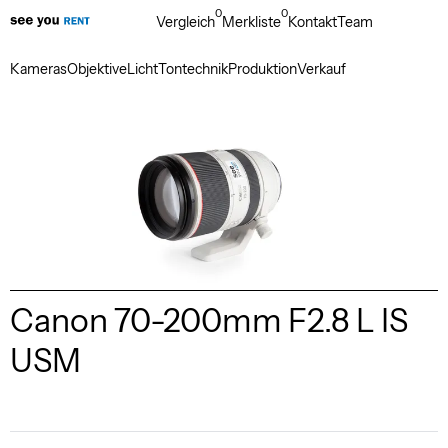
0
0
Vergleich
Merkliste
Kontakt
Team
Kameras
Objektive
Licht
Tontechnik
Produktion
Verkauf
Canon 70-200mm F2.8 L IS
USM