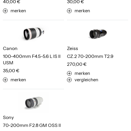
40,00 €
30,00 €
merken
merken
Canon
Zeiss
100-400mm F4.5-5.6 L IS II
CZ.2 70-200mm T2.9
USM
270,00 €
35,00 €
merken
merken
vergleichen
Sony
70-200mm F2.8 GM OSS II