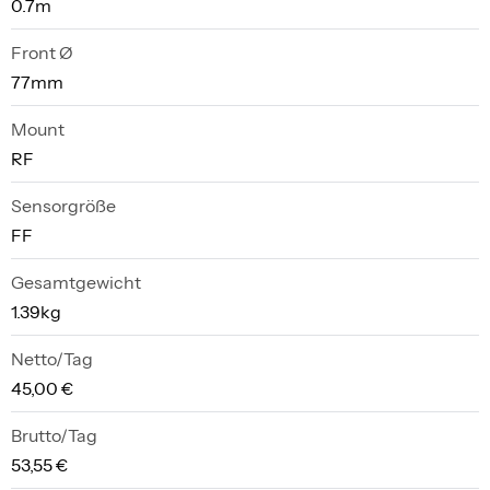
0.7m
Front Ø
77mm
Mount
RF
Sensorgröße
FF
Gesamtgewicht
1.39kg
Netto/Tag
45,00 €
Brutto/Tag
53,55 €