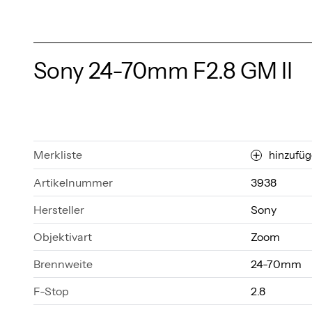
Sony 24-70mm F2.8 GM II
Merkliste
hinzufü
Artikelnummer
3938
Hersteller
Sony
Objektivart
Zoom
Brennweite
24-70mm
F-Stop
2.8