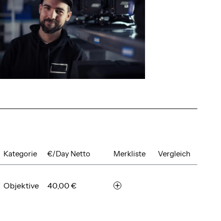
Kategorie
€/Day Netto
Merkliste
Vergleich
Objektive
40,00 €
m
e
r