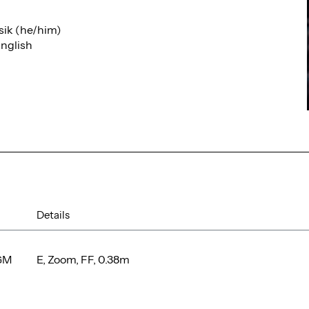
sik (he/him)
nglish
Details
GM
E, Zoom, FF, 0.38m