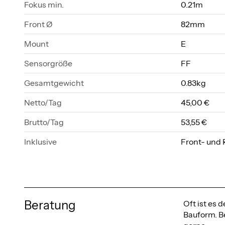
Fokus min.
0.21m
Front Ø
82mm
Mount
E
Sensorgröße
FF
Gesamtgewicht
0.83kg
Netto/Tag
45,00 €
Brutto/Tag
53,55 €
Inklusive
Front- und
Beratung
Oft ist es
Bauform. Be