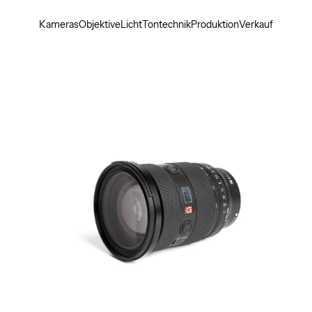
Kameras
Objektive
Licht
Tontechnik
Produktion
Verkauf