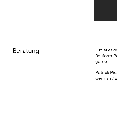
Beratung
Oft ist es
Bauform. Be
gerne.
Patrick Pie
German / E