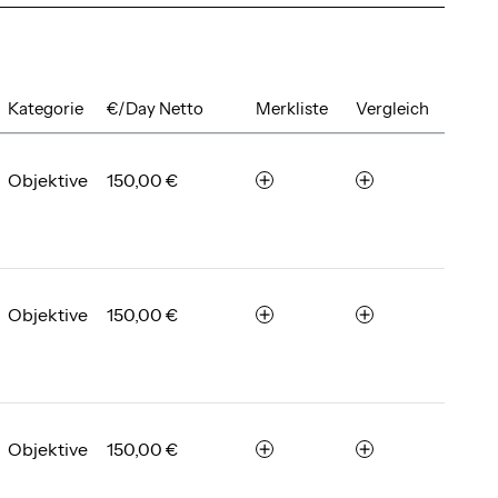
Kategorie
€/Day Netto
Merkliste
Vergleich
Objektive
150,00 €
m
v
e
e
r
r
k
g
e
l
n
e
Objektive
150,00 €
m
v
i
e
e
c
r
r
h
k
g
e
e
l
n
n
e
Objektive
150,00 €
m
v
i
e
e
c