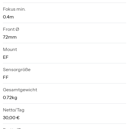
Fokus min.
0.4m
Front Ø
72mm
Mount
EF
Sensorgröße
FF
Gesamtgewicht
0.72kg
Netto/Tag
30,00 €