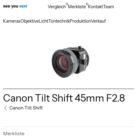
0
0
Vergleich
Merkliste
Kontakt
Team
Kameras
Objektive
Licht
Tontechnik
Produktion
Verkauf
Canon Tilt Shift 45mm F2.8
Canon Tilt Shift
Merkliste