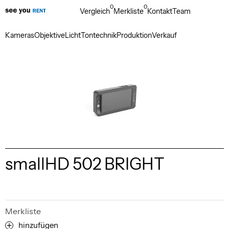
0
0
Vergleich
Merkliste
Kontakt
Team
Kameras
Objektive
Licht
Tontechnik
Produktion
Verkauf
smallHD 502 BRIGHT
Merkliste
hinzufügen