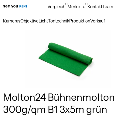
0
0
Vergleich
Merkliste
Kontakt
Team
Kameras
Objektive
Licht
Tontechnik
Produktion
Verkauf
Molton24 Bühnenmolton
300g/qm B1 3x5m grün