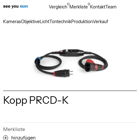
0
0
Vergleich
Merkliste
Kontakt
Team
Kameras
Objektive
Licht
Tontechnik
Produktion
Verkauf
Kopp PRCD-K
Merkliste
hinzufügen