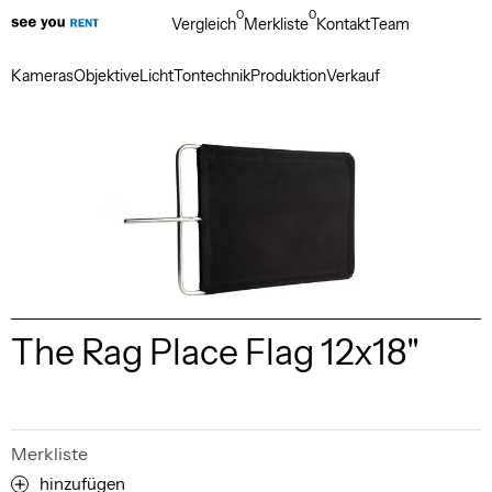
0
0
Vergleich
Merkliste
Kontakt
Team
Kameras
Objektive
Licht
Tontechnik
Produktion
Verkauf
The Rag Place Flag 12x18"
Merkliste
hinzufügen