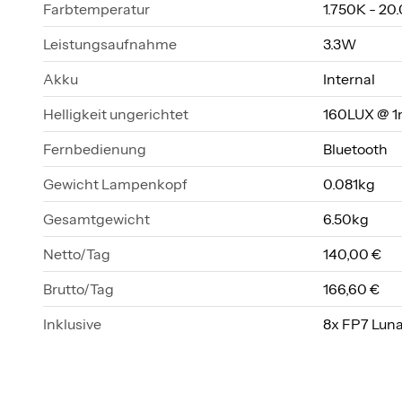
Farbtemperatur
1.750K - 20
Leistungsaufnahme
3.3W
Akku
Internal
Helligkeit ungerichtet
160LUX @ 
Fernbedienung
Bluetooth
Gewicht Lampenkopf
0.081kg
Gesamtgewicht
6.50kg
Netto/Tag
140,00 €
Brutto/Tag
166,60 €
Inklusive
8x FP7 Luna