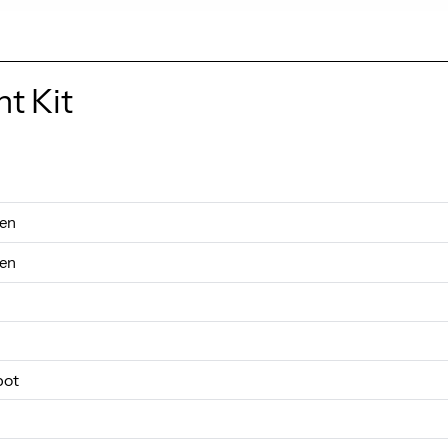
t Kit
gen
gen
pot