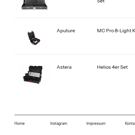
Set
Aputure
MC Pro 8-Light K
Astera
Helios 4er Set
Home
Instagram
Impressum
Konta