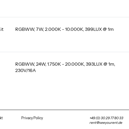
it
RGBWW, 7W, 2.000K - 10.000K, 399LUX @ 1m
RGBWW, 24W, 1.750K - 20.000K, 393LUX @ 1m,
230V/16A
kt
Privacy Policy
+49 (0) 30 29 77 80 33
rent@seeyourent.de