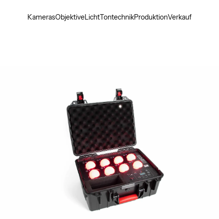
Kameras
Objektive
Licht
Tontechnik
Produktion
Verkauf