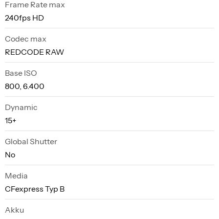
Frame Rate max
240fps HD
Codec max
REDCODE RAW
Base ISO
800, 6.400
Dynamic
15+
Global Shutter
No
Media
CFexpress Typ B
Akku