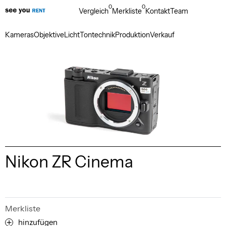
0
0
Vergleich
Merkliste
Kontakt
Team
Kameras
Objektive
Licht
Tontechnik
Produktion
Verkauf
Nikon ZR Cinema
Merkliste
hinzufügen