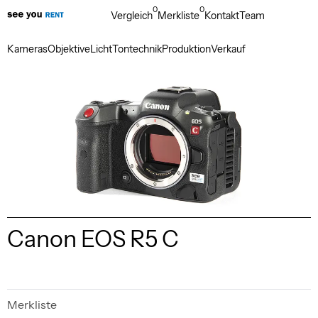
0
0
Vergleich
Merkliste
Kontakt
Team
Kameras
Objektive
Licht
Tontechnik
Produktion
Verkauf
Canon EOS R5 C
Merkliste