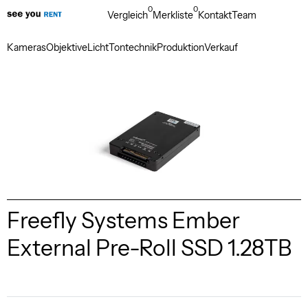
0
0
Vergleich
Merkliste
Kontakt
Team
Kameras
Objektive
Licht
Tontechnik
Produktion
Verkauf
Freefly Systems Ember
External Pre-Roll SSD 1.28TB