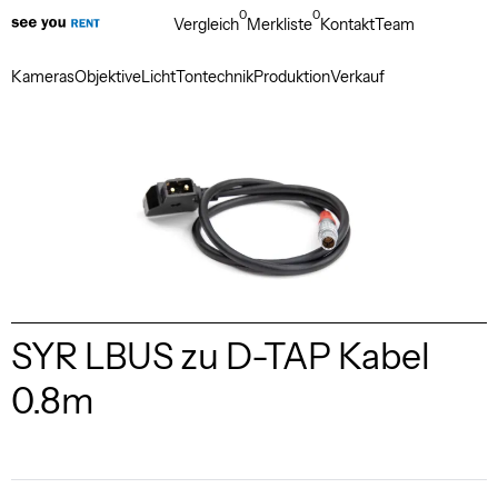
0
0
Vergleich
Merkliste
Kontakt
Team
Kameras
Objektive
Licht
Tontechnik
Produktion
Verkauf
SYR LBUS zu D-TAP Kabel
0.8m