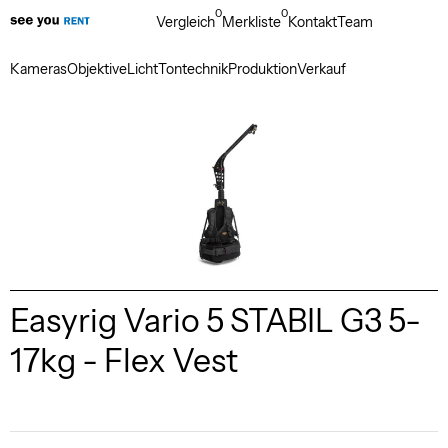
0
0
Vergleich
Merkliste
Kontakt
Team
Kameras
Objektive
Licht
Tontechnik
Produktion
Verkauf
Easyrig Vario 5 STABIL G3 5-
17kg - Flex Vest