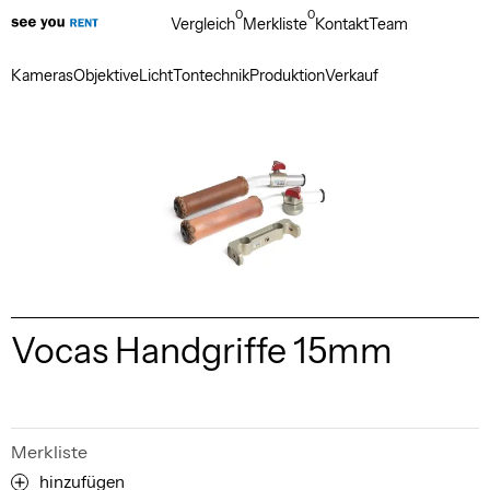
0
0
Vergleich
Merkliste
Kontakt
Team
Kameras
Objektive
Licht
Tontechnik
Produktion
Verkauf
Vocas Handgriffe 15mm
Merkliste
hinzufügen